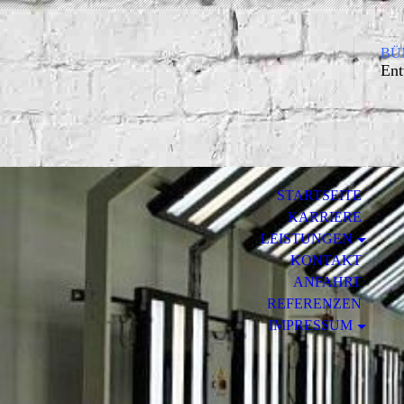
BÜM
Ent
STARTSEITE
KARRIERE
LEISTUNGEN
KONTAKT
ANFAHRT
REFERENZEN
IMPRESSUM