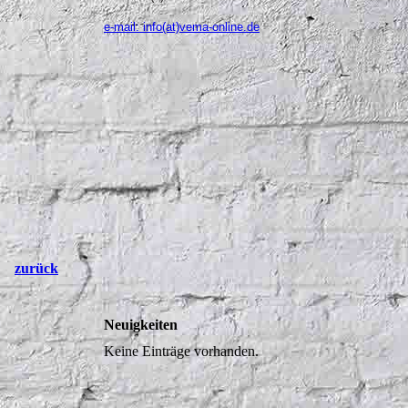
e-mail: info(at)vema-online.de
zurück
Neuigkeiten
Keine Einträge vorhanden.