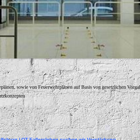
eplänen, sowie von Feuerwehrplänen auf Basis von gesetzlichen
Vorga
utzkonzepten
lfsburg / OT Fallersleben suchen wir Verstärkung