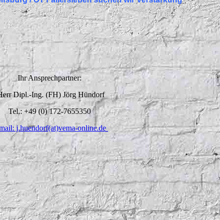
Ihr Ansprechpartner:
Herr Dipl.-Ing. (FH) Jörg Hündorf
Tel.: +49 (0) 172-7655350
mail: j.huendorf(at)vema-online.de