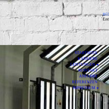
BÜM
Ent
STARTSEITE
KARRIERE
LEISTUNGEN
KONTAKT
ANFAHRT
REFERENZEN
IMPRESSUM