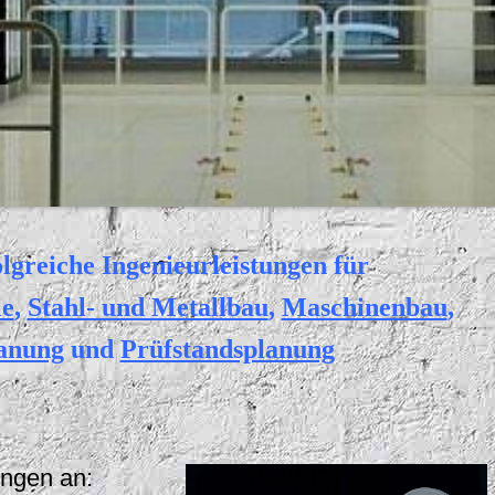
olgreiche Ingenieurleistungen für
le
,
Stahl- und Metallbau
,
Maschinenbau
,
anung
und
Prüfstandsplanung
ungen an: