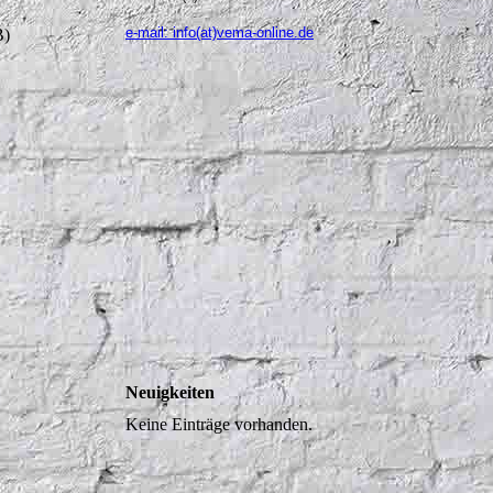
e-mail: info(at)vema-online.de
B)
Neuigkeiten
Keine Einträge vorhanden.