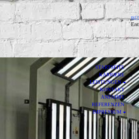
BÜM
Ent
STARTSEITE
KARRIERE
LEISTUNGEN
KONTAKT
ANFAHRT
REFERENZEN
IMPRESSUM