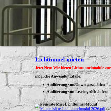
Lichttunnel mieten
Jetzt Neu: Wir bieten Lichttunnelmodule zur
mögliche Anwendungsfälle:
Auditierung von Unwetterschäden
Auditierung von Leasingrückläufern
Preisliste Miet-Lichttunnel-Modul
Mietpreisliste-Lichttunnelmodul-2026.pdf
(4