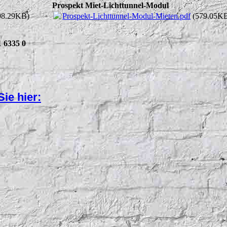
Prospekt Miet-Lichttunnel-Modul
98.29KB)
Prospekt-Lichttunnel-Modul-Mieten.pdf
(579.05K
 6335 0
ie hier: