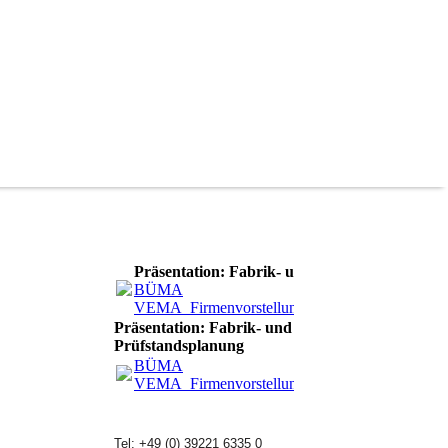
Präsentation: Fabrik- und Prüfstandsplanung
BÜMA
VEMA_Firmenvorstellung_Planung_2025.pdf
(9
Präsentation: Fabrik- und
Prüfstandsplanung
BÜMA
VEMA_Firmenvorstellung_Planung_2025.pdf
(9
Tel: +49 (0) 39221 6335 0